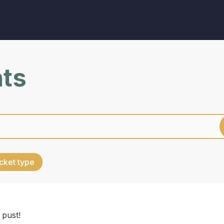
nts
cket type
 pust!