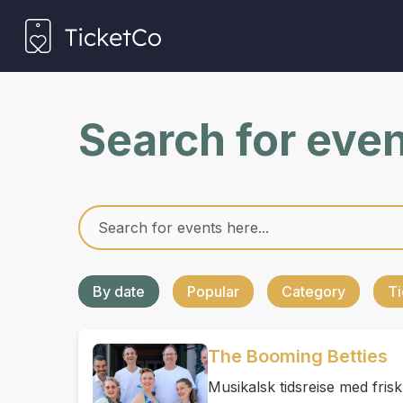
Search for eve
By date
Popular
Category
Ti
The Booming Betties
Musikalsk tidsreise med frisk