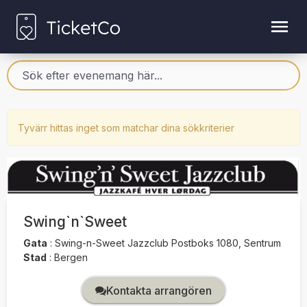
Tyvärr hittas inget som matchar dina sökkriterier
Swing`n`Sweet
Gata
:
Swing-n-Sweet Jazzclub Postboks 1080, Sentrum
Stad
:
Bergen
Kontakta arrangören