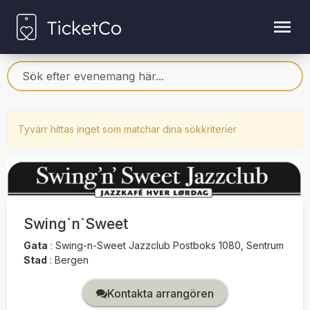
Tyvärr hittas inget som matchar dina sökkriterier
Swing`n`Sweet
Gata
:
Swing-n-Sweet Jazzclub Postboks 1080, Sentrum
Stad
:
Bergen
Kontakta arrangören