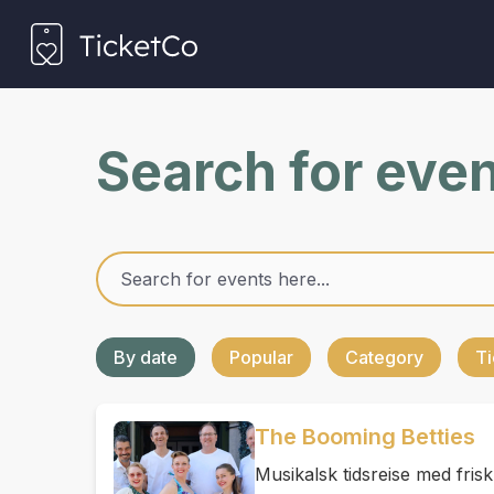
Search for eve
By date
Popular
Category
Ti
The Booming Betties
Musikalsk tidsreise med frisk