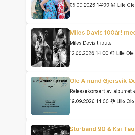
05.09.2026 14:00 @ Lille Ole
Miles Davis 100år! med
Miles Davis tribute
12.09.2026 14:00 @ Lille Ole
Ole Amund Gjersvik Qu
Releasekonsert av albumet
19.09.2026 14:00 @ Lille Ole
Storband 90 & Kai Tau