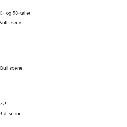
0- og 50-tallet
 Bull scene
 Bull scene
zz!
 Bull scene