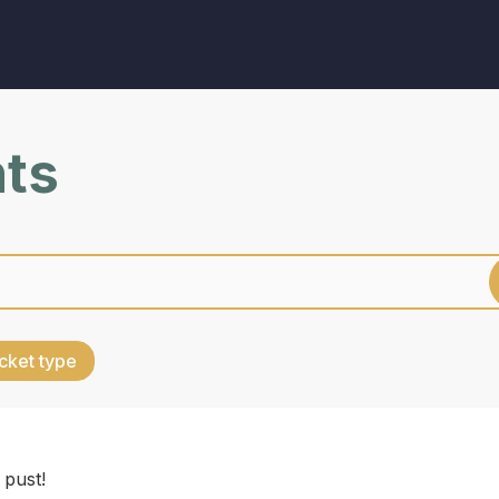
nts
cket type
 pust!