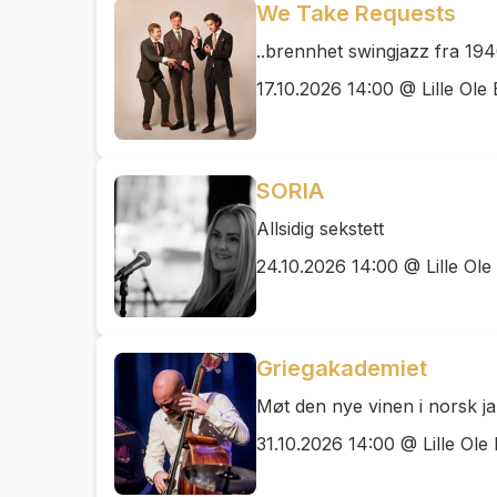
We Take Requests
..brennhet swingjazz fra 194
17.10.2026 14:00 @ Lille Ole
SORIA
Allsidig sekstett
24.10.2026 14:00 @ Lille Ole
Griegakademiet
Møt den nye vinen i norsk ja
31.10.2026 14:00 @ Lille Ole