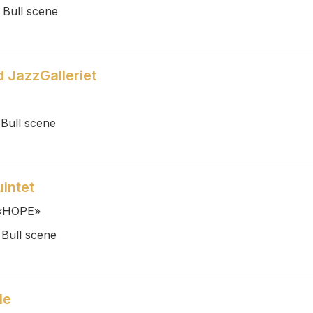
 Bull scene
 JazzGalleriet
 Bull scene
intet
 «HOPE»
 Bull scene
le