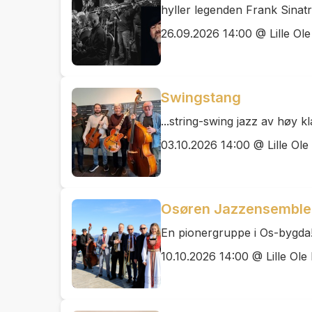
hyller legenden Frank Sinatr
26.09.2026 14:00 @ Lille Ole
Swingstang
...string-swing jazz av høy kl
03.10.2026 14:00 @ Lille Ole
Osøren Jazzensemble 
En pionergruppe i Os-bygda
10.10.2026 14:00 @ Lille Ole