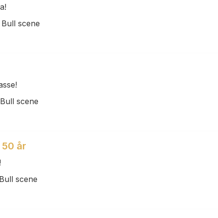
a!
 Bull scene
asse!
 Bull scene
50 år
!
 Bull scene